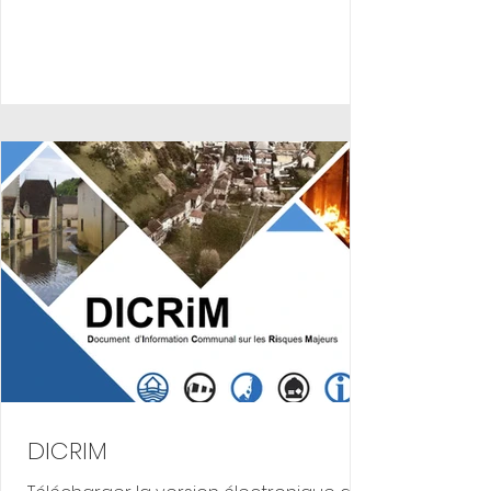
associations, les commerçants, l'école
publique et la commune ainsi que le
marché hebdomadaire des
producteurs locaux. Démarrage des
travaux : Fin de Travaux : Projet réalisé
grâce au soutien de la région Auvergne
Rhône Alpes. Coût de la construction :
278 555.83 € HT Aide de la Région : 52
850 € HT
DICRIM