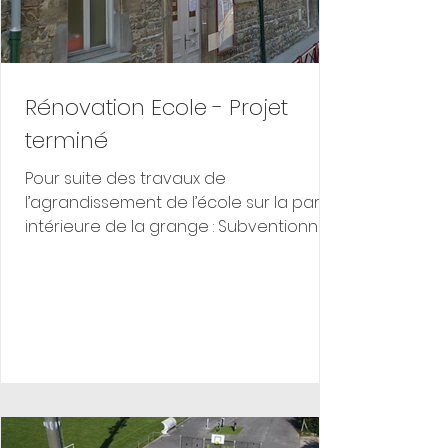
Rénovation Ecole - Projet
terminé
Pour suite des travaux de
l’agrandissement de l’école sur la partir
intérieure de la grange : Subventionné
par : Aménagement intérieur Début du
déménagement Finition de l'extension :
Rénovation façade et finalisation
extension Construction de l'extension
Coulage de la semelle pour effectuer
le montage d’un mur de confortement
de la charpente existante pour ensuite
démolir la grange. Démolition de la
grange