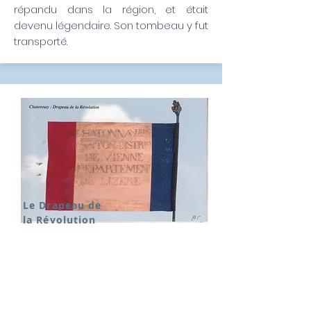
répandu dans la région, et était
devenu légendaire. Son tombeau y fut
transporté.
Le Drapeau de
la Révolution
A la Mairie de Châtonnay, dans la
salle des mariages, on peut voir un
drapeau, unique et marqué par
l’Histoire, drapeau sous lequel se
rassemblèrent les volontaires