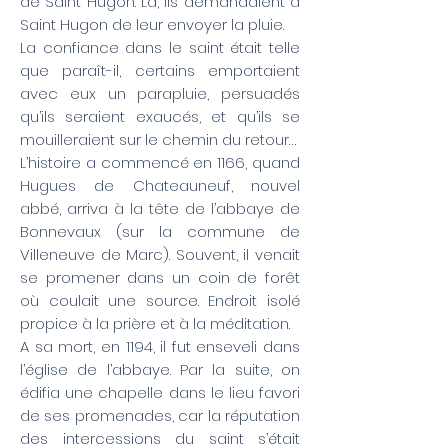
de Saint Hugon. Là, ils demandaient à
Saint Hugon de leur envoyer la pluie.
La confiance dans le saint était telle
que paraît-il, certains emportaient
avec eux un parapluie, persuadés
qu’ils seraient exaucés, et qu’ils se
mouilleraient sur le chemin du retour…
L’histoire a commencé en 1166, quand
Hugues de Chateauneuf, nouvel
abbé, arriva à la tête de l’abbaye de
Bonnevaux (sur la commune de
Villeneuve de Marc). Souvent, il venait
se promener dans un coin de forêt
où coulait une source. Endroit isolé
propice à la prière et à la méditation.
A sa mort, en 1194, il fut enseveli dans
l’église de l’abbaye. Par la suite, on
édifia une chapelle dans le lieu favori
de ses promenades, car la réputation
des intercessions du saint s’était