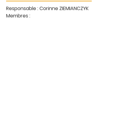
Responsable : Corinne ZIEMIANCZYK
Membres :
Sonia COLOMB
Gaëlle BERTHIER
Claire COMBROUX
Isabelle REBILLARD
Jean-Claude BATY
Jean GELINEAU
Sophia CURIAL
Camille AYMERICH
Environnement, chaufferie
Responsable : Yvan SERVET
Membres :
Laurent GUILLOT