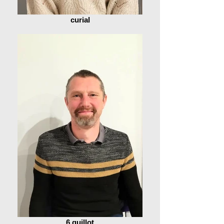
curial
6 guillot