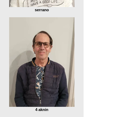
serrano
4 aknin