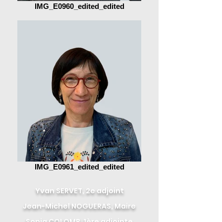
IMG_E0960_edited_edited
IMG_E0961_edited_edited
Yvan SERVET, 2e adjoint
Jean-Michel NOGUERAS, Maire
Sonia COLOMB, 1ère adjointe