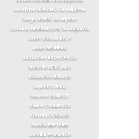
Jocelyne SERRANO, 3e adjointe
Serge AKNIN, 4e adjoint
Corinne ZIEMIANCZYK, 5e adjointe
Jean-Claude BATY
Jean GELINEAU
Sébastien BROUCHOUD
Isabelle REBILLARD
Sébastien BIDAUD
Sophia CURIAL
Laurent GUILLOT
Claire COMBROUX
Gérald GONNON
Gaëlle BERTHIER
Camille AYMERICH