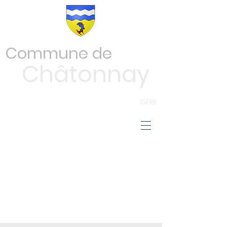
Commune de
Châtonnay
ISÈRE
Les Membres
du Conseil
Municipal