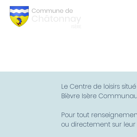
Commune de
Châtonnay
ISÈRE
Centre de Loisirs
Le Centre de loisirs si
Bièvre Isère Communau
Pour tout renseignement 
ou directement sur leur s