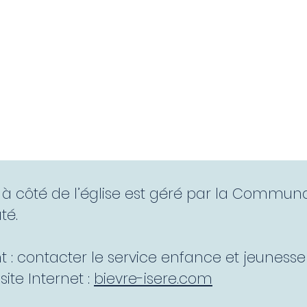
La Mairie
Info Projets
Actualités
Vie 
tué à côté de l’église est géré par la Com
té.
: contacter le service enfance et jeunesse 
ite Internet :
bievre-isere.com