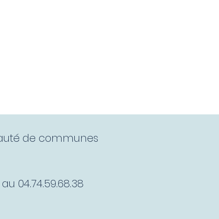
Communale
Enfance et Jeunesse
Plus
munauté de communes
au 04.74.59.68.38