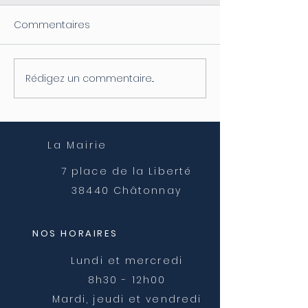
DICRIM
Commentaires
Rédigez un commentaire...
Rénovation Eco
Projet terminé
La Mairie
7 place de la Liberté
38440 Châtonnay
NOS HORAIRES
Lundi et mercredi
8h30 - 12h00
Mardi, jeudi et vendredi