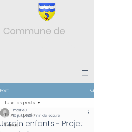
Commune de
Châtonnay
ISÈRE
Post
Tous les posts
mairie0
Tous les posts
10 juil. 2023
1 min de lecture
Jardin enfants - Projet
Travaux