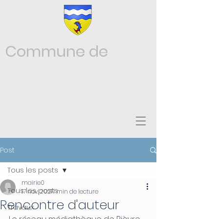
Commune de
Châtonnay
ISÈRE
Post
Tous les posts
mairie0
Tous les posts
17 nov. 2021
1 min de lecture
Rencontre d'auteur
Travaux