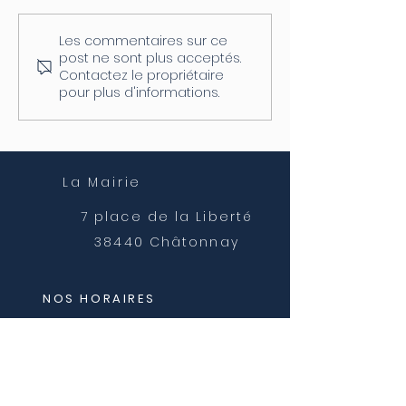
Les commentaires sur ce
Coupure d'électricité le
Fermeture de l
post ne sont plus acceptés.
04/08
postale
Contactez le propriétaire
pour plus d'informations.
La Mairie
7 place de la Liberté
38440 Châtonnay
NOS HORAIRES
Lundi et mercredi
8h30 - 12h00
Mardi, jeudi et vendredi