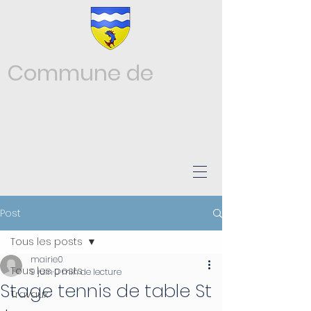
Commune de
Châtonnay
ISÈRE
Post
Tous les posts
mairie0
Tous les posts
9 juin
0 min de lecture
Stage tennis de table St
Travaux