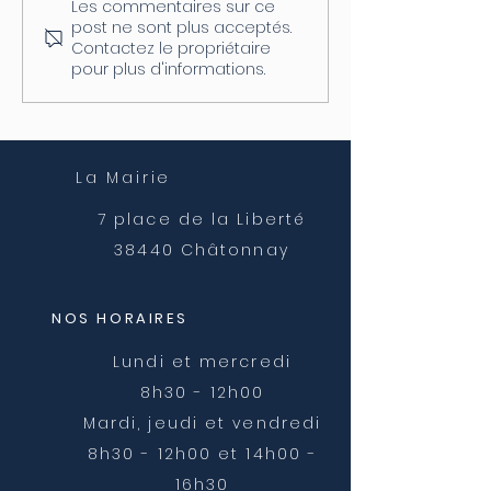
Les commentaires sur ce
Coupure d'électricité le
Fermeture de l
post ne sont plus acceptés.
04/08
postale
Contactez le propriétaire
pour plus d'informations.
La Mairie
7 place de la Liberté
38440 Châtonnay
NOS HORAIRES
Lundi et mercredi
8h30 - 12h00
Mardi, jeudi et vendredi
8h30 - 12h00 et 14h00 -
16h30