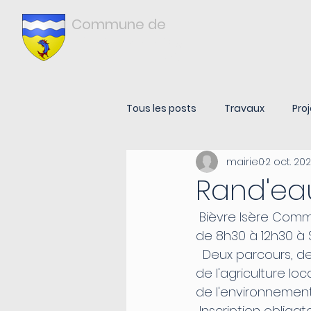
Commune de
Châtonnay
ISÈRE
Tous les posts
Travaux
Proj
mairie0
2 oct. 20
Rand'ea
 Bièvre Isère Communauté organise une balade agricole le dimanche 15 octobre 
de 8h30 à 12h30 à 
  Deux parcours, de 3 et 8 km vous seront proposés, pour comprendre la  richesse 
de l'agriculture lo
de l'environnement 
 Inscription obligat