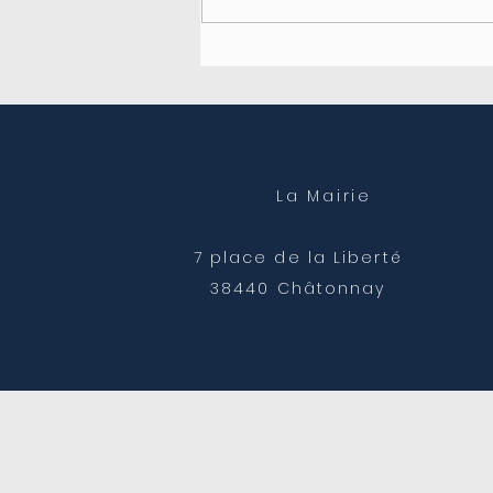
Fermeture du secrétariat
de mairie
La Mairie
7 place de la Liberté
38440 Châtonnay