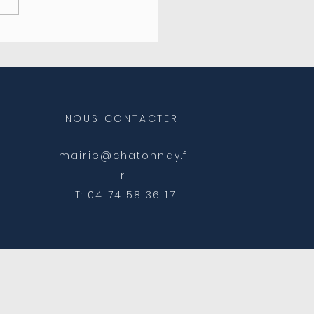
eture de l'agence
ale
NOUS CONTACTER
mairie@chatonnay.f
r
T: 04 74 58 36 17