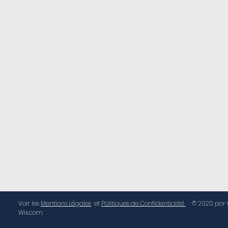
Voir les
Mentions Légales
et
Politiques de Confidentialité
© 2020 par G
Wix.com