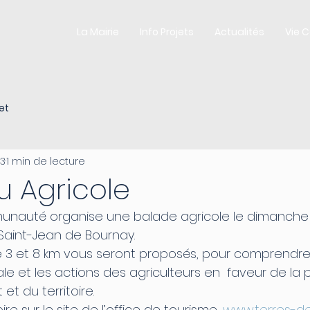
La Mairie
Info Projets
Actualités
Vie 
et
23
1 min de lecture
u Agricole
Saint-Jean de Bournay.
cale et les actions des agriculteurs en  faveur de la 
et du territoire.
oire sur le site de l’office de tourisme, 
www.terres-de