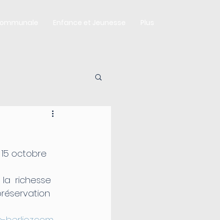
Communale
Enfance et Jeunesse
Plus
préservation 
-berlioz.com