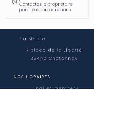
04/08
postale
Contactez le propriétaire
pour plus d'informations.
La Mairie
7 place de la Liberté
38440 Châtonnay
NOS HORAIRES
Lundi et mercredi
8h30 - 12h00
Mardi, jeudi et vendredi
8h30 - 12h00 et 14h00 -
16h30