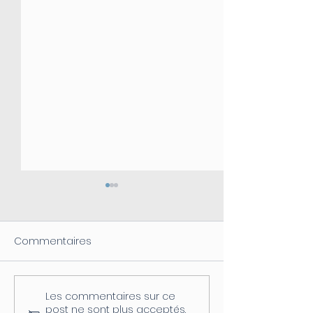
Commentaires
Les commentaires sur ce
Coupure d'électricité le
Fermeture de l
post ne sont plus acceptés.