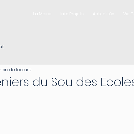
La Mairie
Info Projets
Actualités
Vie 
et
 min de lecture
niers du Sou des Ecole