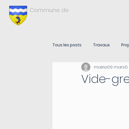
Commune de
Châtonnay
ISÈRE
Tous les posts
Travaux
Proj
mairie0
9 mars
0
Vide-gre