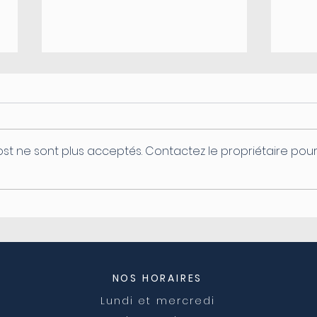
st ne sont plus acceptés. Contactez le propriétaire pou
Coupure d'électricité le
Ferm
04/08
post
NOS HORAIRES
Lundi et mercredi