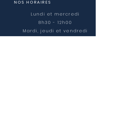
NOS HORAIRES
Lundi et mercredi
8h30 - 12h00
Mardi, jeudi et vendredi
8h30 - 12h00 et 14h00 -
16h30
NOUS CONTACTER
mairie@chatonnay.fr
T:
04 74 58 36 17