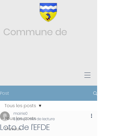
Commune de
Châtonnay
ISÈRE
Post
Tous les posts
mairie0
Tous les posts
6 janv.
0 min de lecture
Loto de l'EFDE
Travaux