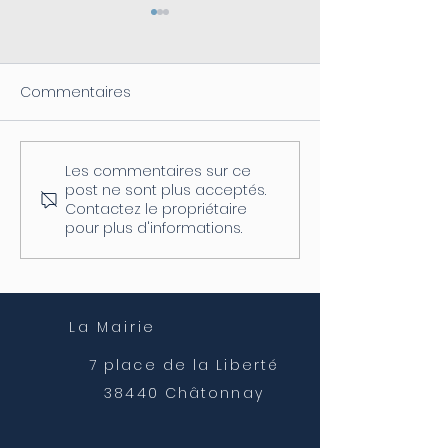
Commentaires
Les commentaires sur ce
Coupure d'électricité le
Fermeture de l
post ne sont plus acceptés.
04/08
postale
Contactez le propriétaire
pour plus d'informations.
La Mairie
7 place de la Liberté
38440 Châtonnay