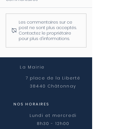
Les commentaires sur ce
Coupure d'électricité le
Fermeture de l
post ne sont plus acceptés.
04/08
postale
Contactez le propriétaire
pour plus d'informations.
La Mairie
7 place de la Liberté
38440 Châtonnay
NOS HORAIRES
Lundi et mercredi
8h30 - 12h00