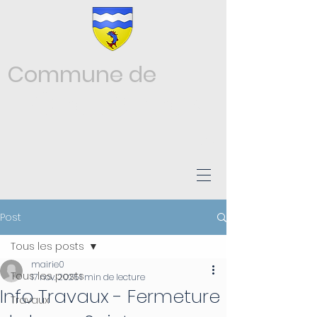
Commune de
Châtonnay
ISÈRE
Post
Tous les posts
mairie0
Tous les posts
17 nov. 2025
1 min de lecture
Info Travaux - Fermeture
Travaux