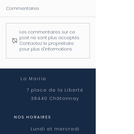
Commentaires
Les commentaires sur ce
Coupure d'électricité le
Fermeture de l
post ne sont plus acceptés.
04/08
postale
Contactez le propriétaire
pour plus d'informations.
La Mairie
7 place de la Liberté
38440 Châtonnay
NOS HORAIRES
Lundi et mercredi