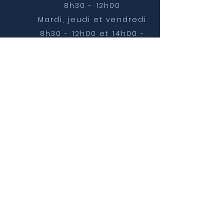
8h30 - 12h00
Mardi, jeudi et vendredi
8h30 - 12h00 et 14h00 -
16h30
NOUS CONTACTER
mairie@chatonnay.fr
T:
04 74 58 36 17