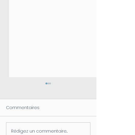
Commentaires
Rédigez un commentaire...
Info Travaux - Reprise
Info Travaux - 