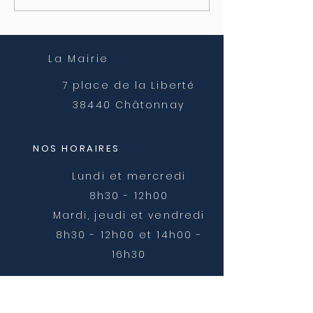
des travaux Rue
des travaux Ru
Ferrachet
Ferrachet
La Mairie
7 place de la Liberté
38440 Châtonnay
NOS HORAIRES
Lundi et mercredi
8h30 - 12h00
Mardi, jeudi et vendredi
8h30 - 12h00 et 14h00 -
16h30