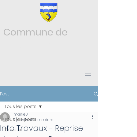
Commune de
Châtonnay
ISÈRE
Post
Tous les posts
mairie0
Tous les posts
7 janv.
1 min de lecture
Info Travaux - Reprise
Travaux