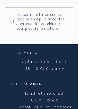
Les commentaires sur ce
Info Travaux - Reprise
Info Travaux -
post ne sont plus acceptés.
des travaux Rue
Fermeture de l
Contactez le propriétaire
Ferrachet
du Lavoir
pour plus d'informations.
La Mairie
7 place de la Liberté
38440 Châtonnay
NOS HORAIRES
Lundi et mercredi
8h30 - 12h00
Mardi, jeudi et vendredi