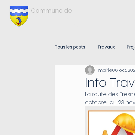
Commune de
Châtonnay
ISÈRE
Tous les posts
Travaux
Proj
mairie0
6 oct. 20
Info Tra
La route des Fresn
octobre  au 23 no