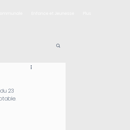
Communale
Enfance et Jeunesse
Plus
 du 23 
table.