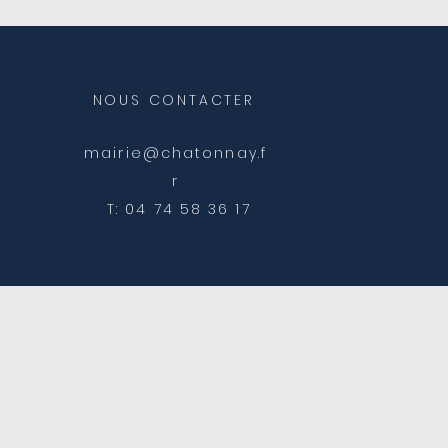
aux Rue Ferrachet
NOUS CONTACTER
mairie@chatonnay.f
r
T: 04 74 58 36 17