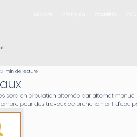
La Mairie
Info Projets
Actualités
Vie 
et
23
1 min de lecture
vaux
es sera en circulation alternée par alternat manuel
vembre pour des travaux de branchement d'eau po