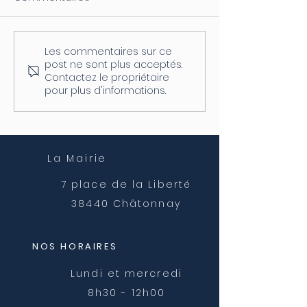
Les commentaires sur ce
Coupure d'électricité le
Fermeture de l
post ne sont plus acceptés.
04/08
postale
Contactez le propriétaire
pour plus d'informations.
La Mairie
7 place de la Liberté
38440 Châtonnay
NOS HORAIRES
Lundi et mercredi
8h30 - 12h00