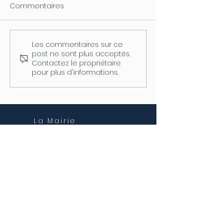
Commentaires
Les commentaires sur ce
Coupure d'électricité le
Fermeture de l
post ne sont plus acceptés.
04/08
postale
Contactez le propriétaire
pour plus d'informations.
La Mairie
7 place de la Liberté
38440 Châtonnay
NOS HORAIRES
Lundi et mercredi
8h30 - 12h00