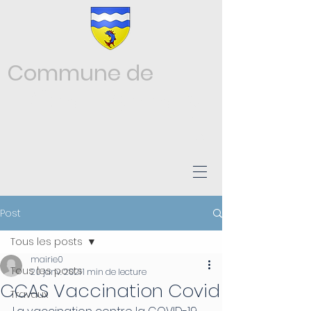
Commune de
Châtonnay
ISÈRE
Post
Tous les posts
mairie0
Tous les posts
20 janv. 2021
1 min de lecture
CCAS Vaccination Covid
Travaux