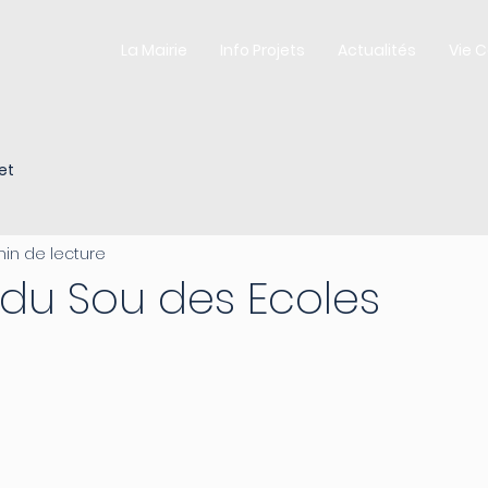
La Mairie
Info Projets
Actualités
Vie 
et
min de lecture
du Sou des Ecoles