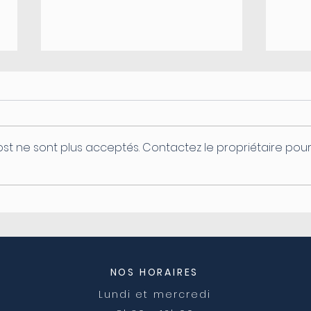
st ne sont plus acceptés. Contactez le propriétaire pou
Coupure d'électricité le
Ferm
04/08
post
NOS HORAIRES
Lundi et mercredi