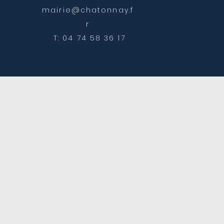
mairie@chatonnay.f
r
T: 04 74 58 36 17