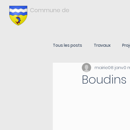
Commune de
Châtonnay
ISÈRE
Tous les posts
Travaux
Proj
mairie0
8 janv.
0 
Boudins 