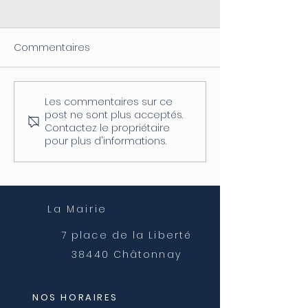
Commentaires
Les commentaires sur ce
Coupure d'électricité le
Fermeture de l
post ne sont plus acceptés.
04/08
postale
Contactez le propriétaire
pour plus d'informations.
La Mairie
7 place de la Liberté
38440 Châtonnay
NOS HORAIRES