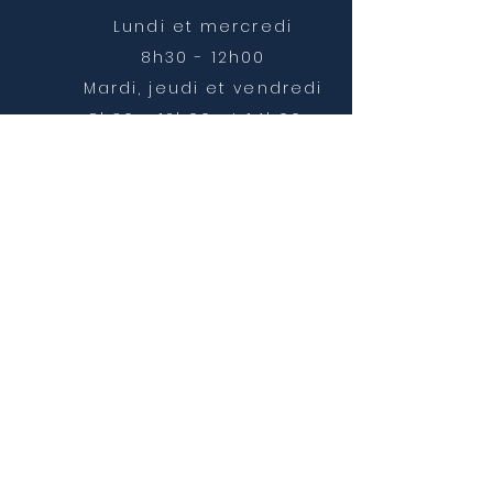
Lundi et mercredi
8h30 - 12h00
Mardi, jeudi et vendredi
8h30 - 12h00 et 14h00 -
16h30
NOUS CONTACTER
mairie@chatonnay.fr
T:
04 74 58 36 17