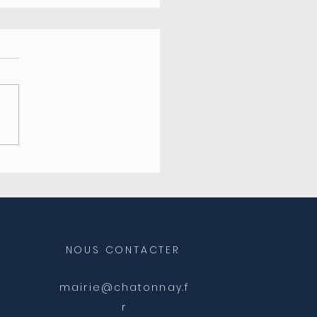
r
eture de l'agence
ale
NOUS CONTACTER
mairie@chatonnay.f
r