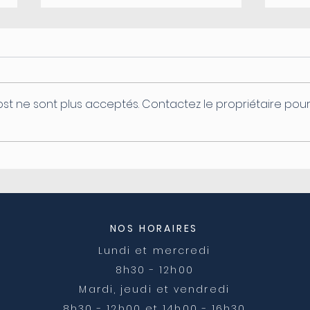
st ne sont plus acceptés. Contactez le propriétaire pou
Coupure d'électricité le
Ferm
04/08
post
NOS HORAIRES
Lundi et mercredi
8h30 - 12h00
Mardi, jeudi et vendredi
8h30 - 12h00 et 14h00 - 16h30