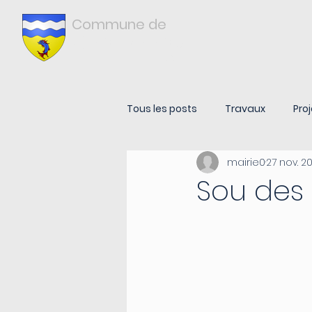
Commune de
Châtonnay
ISÈRE
Tous les posts
Travaux
Proj
mairie0
27 nov. 2
Sou des 