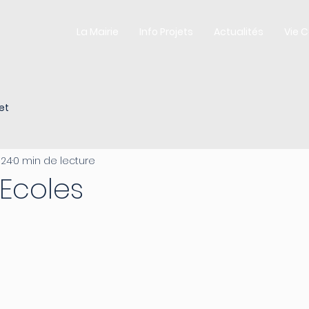
La Mairie
Info Projets
Actualités
Vie 
et
024
0 min de lecture
Ecoles