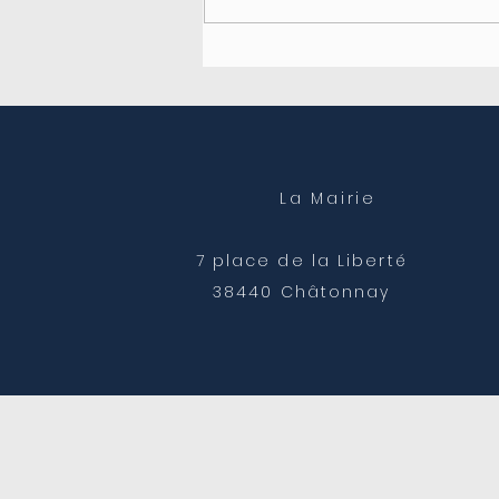
Fermeture du secrétariat
de mairie
La Mairie
7 place de la Liberté
38440 Châtonnay