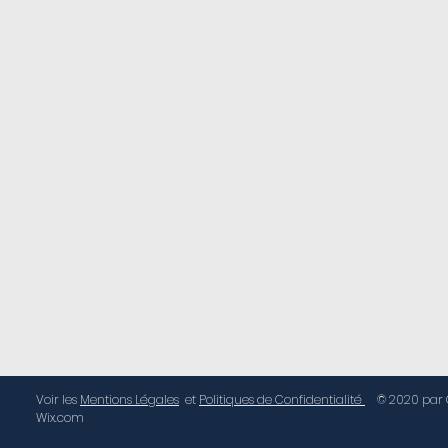
Voir les
Mentions Légales
et
Politiques de Confidentialité
© 2020 par G
Wix.com