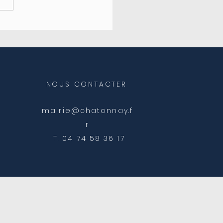
eture de l'agence
ale
NOUS CONTACTER
mairie@chatonnay.f
r
T: 04 74 58 36 17