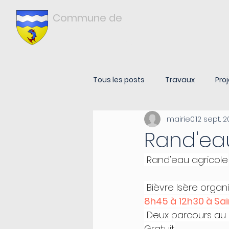
Commune de
Châtonnay
ISÈRE
Tous les posts
Travaux
Proj
mairie0
12 sept. 
Rand'ea
 Rand'eau agricole
 Bièvre Isère organ
8h45 à 12h30 à Sai
 Deux parcours au c
Gratuit