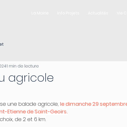
La Mairie
Info Projets
Actualités
Vie 
et
2024
1 min de lecture
u agricole
ise une balade agricole, 
le dimanche 29 septembr
nt-Etienne de Saint-Geoirs.
hoix, de 2 et 6 km.