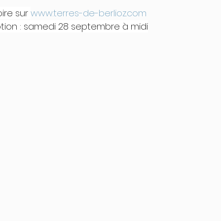
ire sur 
www.terres-de-berlioz.com
iption : samedi 28 septembre à midi