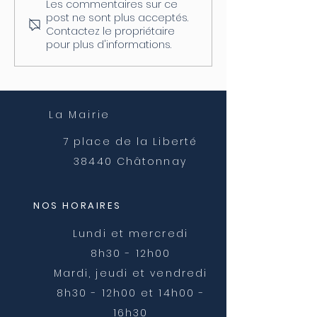
Les commentaires sur ce
Coupure d'électricité le
Fermeture de l
post ne sont plus acceptés.
04/08
postale
Contactez le propriétaire
pour plus d'informations.
La Mairie
7 place de la Liberté
38440 Châtonnay
NOS HORAIRES
Lundi et mercredi
8h30 - 12h00
Mardi, jeudi et vendredi
8h30 - 12h00 et 14h00 -
16h30