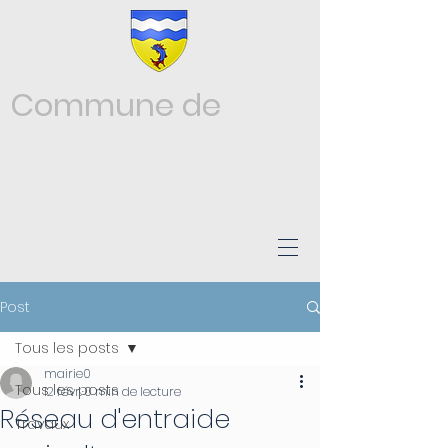
Commune de
Châtonnay
ISÈRE
Post
Tous les posts
mairie0
Tous les posts
12 févr.
0 min de lecture
Réseau d'entraide
Travaux