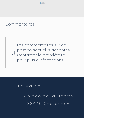
Commentaires
Les commentaires sur ce
Coupure d'électricité le
Fermeture de l
post ne sont plus acceptés.
04/08
postale
Contactez le propriétaire
pour plus d'informations.
La Mairie
7 place de la Liberté
38440 Châtonnay