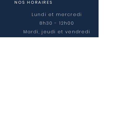
NOS HORAIRES
Lundi et mercredi
8h30 - 12h00
Mardi, jeudi et vendredi
8h30 - 12h00 et 14h00 -
16h30
NOUS CONTACTER
mairie@chatonnay.fr
T:
04 74 58 36 17