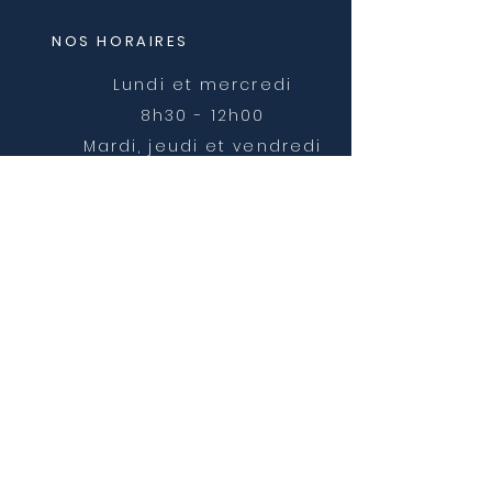
NOS HORAIRES
Lundi et mercredi
8h30 - 12h00
Mardi, jeudi et vendredi
8h30 - 12h00 et 14h00 -
16h30
NOUS CONTACTER
mairie@chatonnay.fr
T:
04 74 58 36 17