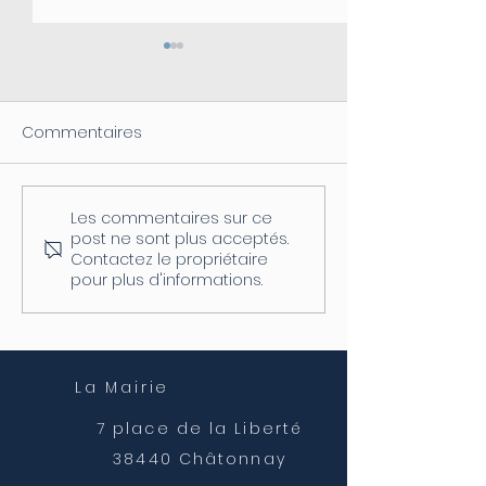
Commentaires
Les commentaires sur ce
Coupure d'électricité le
Fermeture de l
post ne sont plus acceptés.
04/08
postale
Contactez le propriétaire
pour plus d'informations.
La Mairie
7 place de la Liberté
38440 Châtonnay