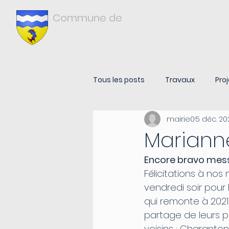
Commune de
Châtonnay
ISÈRE
Tous les posts
Travaux
Proj
mairie0
5 déc. 20
Marianne
Encore bravo messi
Félicitations à nos
vendredi soir pour 
qui remonte à 202
partage de leurs p
voisins : Charanto