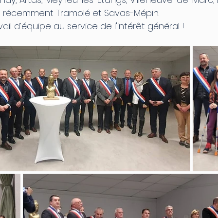
us récemment Tramolé et Savas-Mépin.
il d’équipe au service de l'intérêt général !