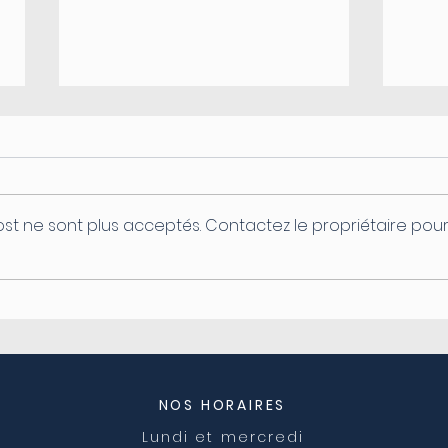
st ne sont plus acceptés. Contactez le propriétaire pou
Coupure d'électricité le
Ferm
04/08
post
NOS HORAIRES
Lundi et mercredi