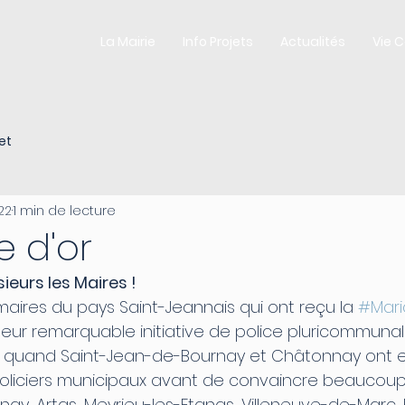
La Mairie
Info Projets
Actualités
Vie 
et
22
1 min de lecture
 d'or
eurs les Maires !
 maires du pays Saint-Jeannais qui ont reçu la 
#Mar
leur remarquable initiative de police pluricommunal
1 quand Saint-Jean-de-Bournay et Châtonnay ont e
oliciers municipaux avant de convaincre beaucoup
nnay, Artas, Meyrieu-les-Etangs, Villeneuve-de-Marc,