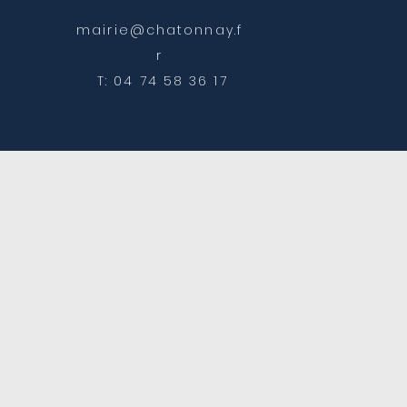
mairie@chatonnay.f
r
T: 04 74 58 36 17