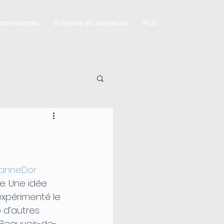
Communale
Enfance et Jeunesse
Plus
ianneDor
e. Une idée 
xpérimenté le 
 d’autres 
 Beauvoir-de-