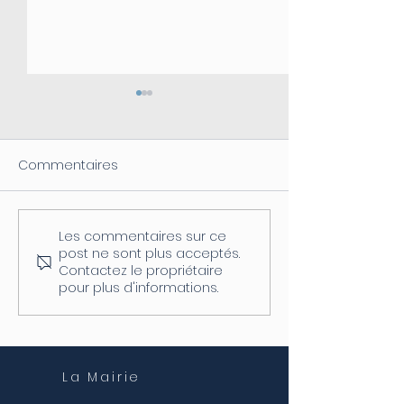
Commentaires
Les commentaires sur ce
Coupure d'électricité le
Fermeture de l
post ne sont plus acceptés.
04/08
postale
Contactez le propriétaire
pour plus d'informations.
La Mairie