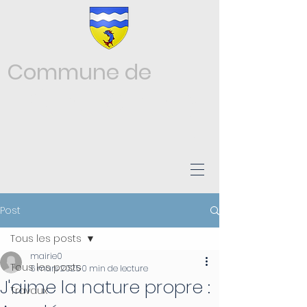
Commune de
Châtonnay
ISÈRE
Post
Tous les posts
mairie0
Tous les posts
6 mars 2025
0 min de lecture
J'aime la nature propre :
Travaux