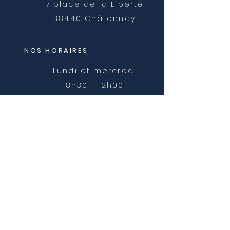
7 place de la Liberté
38440 Châtonnay
NOS HORAIRES
Lundi et mercredi
8h30 - 12h00
Mardi, jeudi et vendredi
8h30 - 12h00 et 14h00 -
16h30
NOUS CONTACTER
mairie@chatonnay.fr
T:
04 74 58 36 17