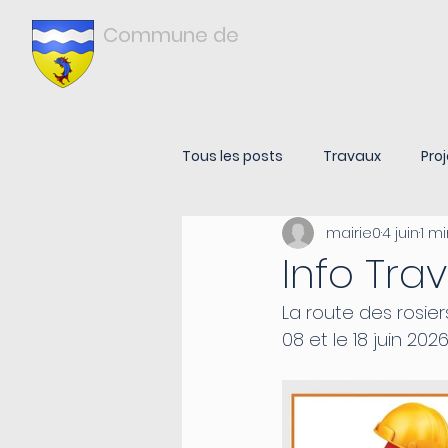
Commune de
Châtonnay
ISÈRE
Tous les posts
Travaux
Proj
mairie0
4 juin
1 m
Info Tra
La route des rosier
08 et le 18 juin 2