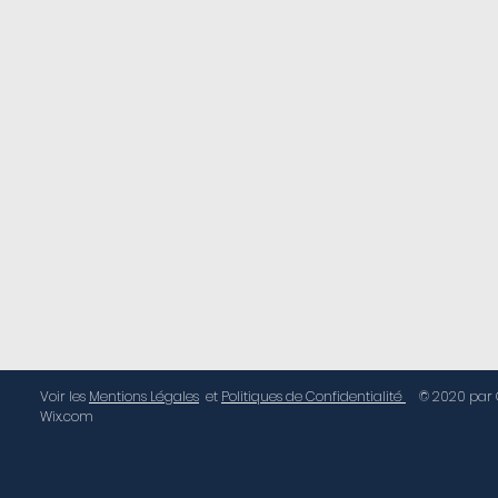
Voir les
Mentions Légales
et
Politiques de Confidentialité
© 2020 par G
Wix.com