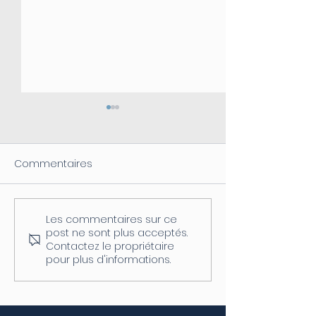
Commentaires
Les commentaires sur ce
Coupure d'électricité le
Fermeture de l
post ne sont plus acceptés.
04/08
postale
Contactez le propriétaire
pour plus d'informations.