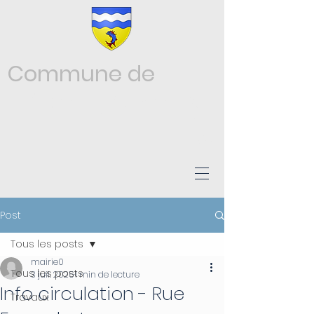
Commune de
Châtonnay
ISÈRE
Post
Tous les posts
mairie0
Tous les posts
3 juil. 2025
1 min de lecture
Info circulation - Rue
Travaux