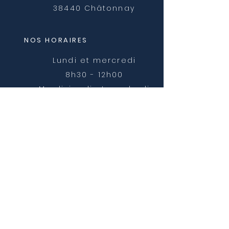
38440 Châtonnay
NOS HORAIRES
Lundi et mercredi
8h30 - 12h00
Mardi, jeudi et vendredi
8h30 - 12h00 et 14h00 -
16h30
NOUS CONTACTER
mairie@chatonnay.fr
T:
04 74 58 36 17