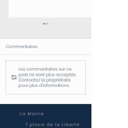
Commentaires
Les commentaires sur ce
Coupure d'électricité le
Fermeture de l
post ne sont plus acceptés.
04/08
postale
Contactez le propriétaire
pour plus d'informations.
La Mairie
7 place de la Liberté