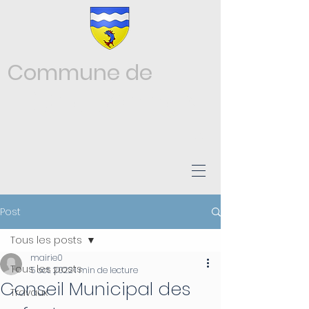
Commune de
Châtonnay
ISÈRE
Post
Tous les posts
mairie0
Tous les posts
5 oct. 2022
1 min de lecture
Conseil Municipal des
Travaux