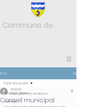
Commune de
Châtonnay
ISÈRE
Post
Tous les posts
mairie0
Tous les posts
16 juil. 2021
1 min de lecture
Conseil municipal
Travaux