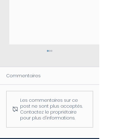
Commentaires
Les commentaires sur ce
Coupure d'électricité le
Fermeture de l
post ne sont plus acceptés.
04/08
postale
Contactez le propriétaire
pour plus d'informations.