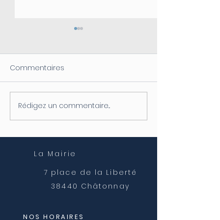
Commentaires
Rédigez un commentaire...
Coupure d'électricité le
Fermeture de l
04/08
postale
La Mairie
7 place de la Liberté
38440 Châtonnay
NOS HORAIRES