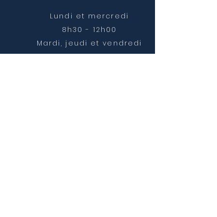
Lundi et mercredi
8h30 - 12h00
Mardi, jeudi et vendredi
8h30 - 12h00 et 14h00 -
16h30
NOUS CONTACTER
mairie@chatonnay.fr
T:
04 74 58 36 17