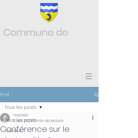
Commune de
Châtonnay
ISÈRE
Post
Tous les posts
mairie0
Tous les posts
2 oct. 2023
0 min de lecture
Conférence sur le
Travaux