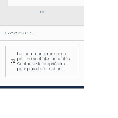
Commentaires
Les commentaires sur ce
Coupure d'électricité le
Fermeture de l
post ne sont plus acceptés.
04/08
postale
Contactez le propriétaire
pour plus d'informations.
La Mairie
7 place de la Liberté
38440 Châtonnay