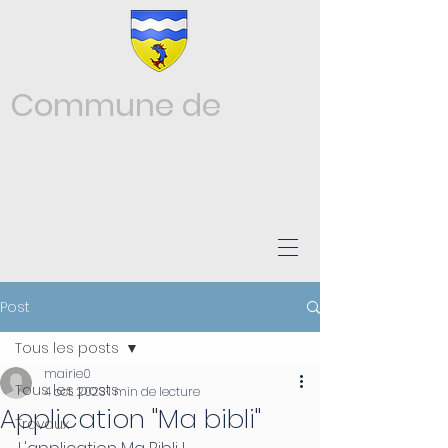
Commune de
Châtonnay
ISÈRE
Post
Tous les posts
mairie0
Tous les posts
4 oct. 2023
1 min de lecture
Application "Ma bibli"
Travaux