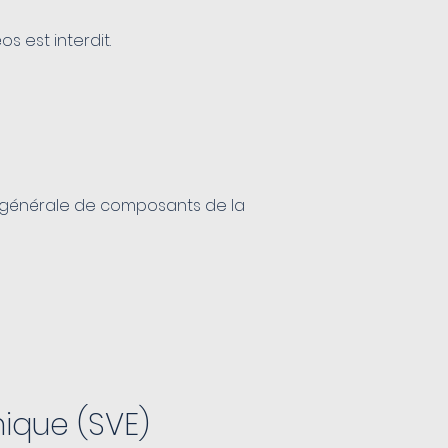
s est interdit.
e générale de composants de la
nique (SVE)