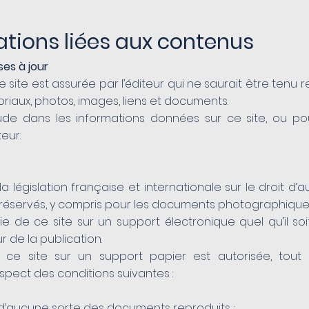
ations liées aux contenus
ses à jour
site est assurée par l’éditeur qui ne saurait être tenu r
oriaux, photos, images, liens et documents.
ude dans les informations données sur ce site, ou pou
eur.
 législation française et internationale sur le droit d’aut
 réservés, y compris pour les documents photographique
e de ce site sur un support électronique quel qu’il soi
 de la publication.
 ce site sur un support papier est autorisée, tout 
pect des conditions suivantes :
n d’aucune sorte des documents reproduits ;