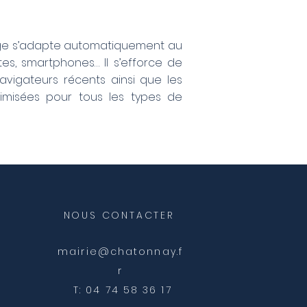
page s’adapte automatiquement au
ttes, smartphones… Il s’efforce de
avigateurs récents ainsi que les
imisées pour tous les types de
NOUS CONTACTER
mairie@chatonnay.f
r
T: 04 74 58 36 17