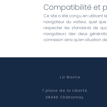
Compatibilité et
Ce site a été conçu en utilisan
navigateur du visiteur, quel que 
respecter les standards de qual
navigateurs des deux générati
connexion ainsi qu’en situation de
La Mairie
7 place de la Liberté
38440 Châtonnay