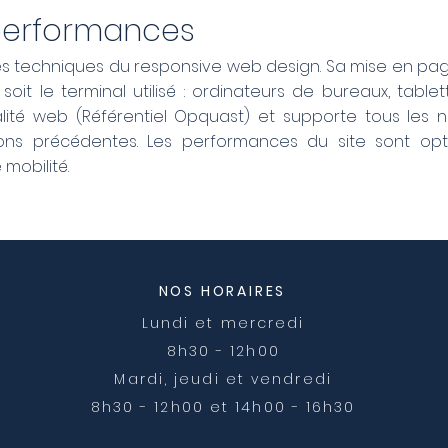
 performances
t les techniques du responsive web design. Sa mise en 
soit le terminal utilisé : ordinateurs de bureaux, table
ité web (Référentiel Opquast) et supporte tous les n
ons précédentes. Les performances du site sont opt
 mobilité.
NOS HORAIRES
Lundi et mercredi
8h30 - 12h00
Mardi, jeudi et vendredi
8h30 - 12h00 et 14h00 - 16h30