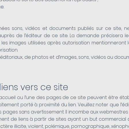
e.
mées sons, vidéos et documents publiés sur ce site, 
e auprès de l’éditeur de ce site. La demande précisera 
 les images utilisées après autorisation mentionneron
isation.
éditoriaux, de photos et d’images, sons, vidéos ou doc
iens vers ce site
’accueil ou l’une des pages de ce site peuvent être établ
itement porté à proximité du lien. Veuillez noter que l’édi
es pages sans avertissement. Il incombe aux webmestres d
sement de liens à partir de sites ayant un but commercial o
ctère illicite, violent, polémique, pornographique, xéno