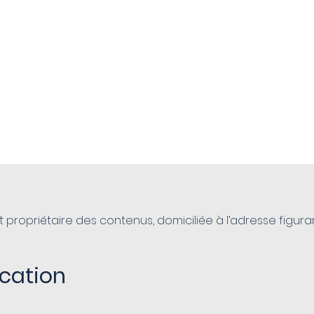
La Mairie
Info Projets
Actualités
Vie 
propriétaire des contenus, domiciliée à l’adresse figur
ication