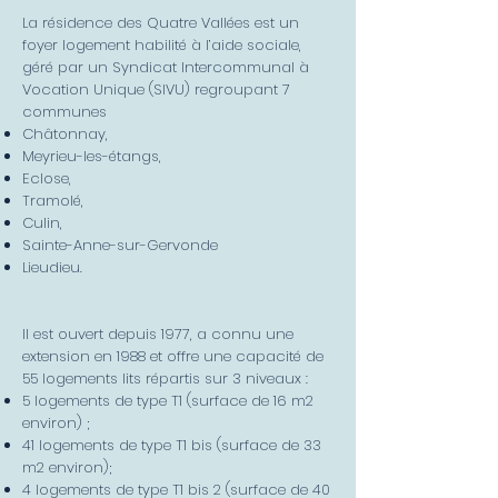
L
a résidence des Quatre Vallées est un
foyer logement habilité à l’aide sociale,
géré par un Syndicat Intercommunal à
Vocation Unique (SIVU) regroupant 7
communes
Châtonnay,
Meyrieu-les-étangs,
Eclose,
Tramolé,
Culin,
Sainte-Anne-sur-Gervonde
Lieudieu.
Il est ouvert depuis 1977, a connu une
extension en 1988 et offre une capacité de
55 logements lits répartis sur 3 niveaux :
5 logements de type T1 (surface de 16 m2
environ) ;
41 logements de type T1 bis (surface de 33
m2 environ);
4 logements de type T1 bis 2 (surface de 40