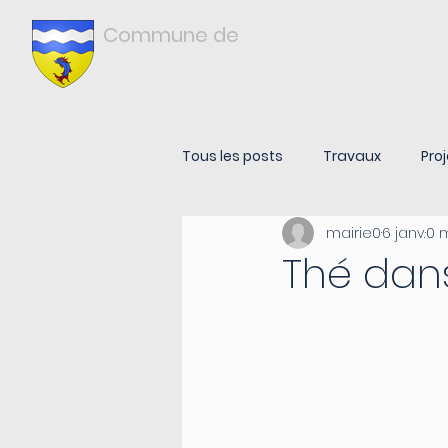
Commune de
Châtonnay
ISÈRE
Tous les posts
Travaux
Proj
mairie0
6 janv.
0 
Thé dan