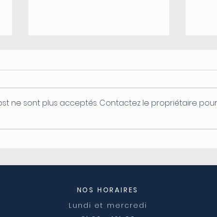
st ne sont plus acceptés. Contactez le propriétaire pou
Coupure d'électricité le
Ferm
04/08
post
NOS HORAIRES
Lundi et mercredi