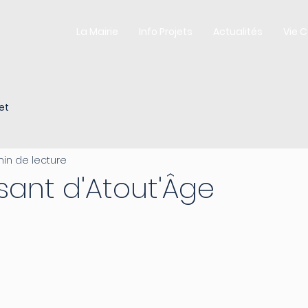
La Mairie
Info Projets
Actualités
Vie 
et
min de lecture
sant d'Atout'Âge