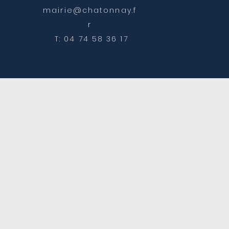
mairie@chatonnay.f
r
T: 04 74 58 36 17