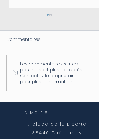
Commentaires
Les commentaires sur ce
Coupure d'électricité le
Fermeture de l
post ne sont plus acceptés.
04/08
postale
Contactez le propriétaire
pour plus d'informations.
La Mairie
7 place de la Liberté
38440 Châtonnay