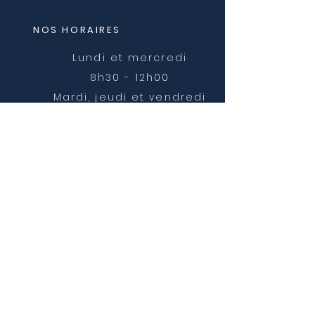
NOS HORAIRES
Lundi et mercredi
8h30 - 12h00
Mardi, jeudi et vendredi
8h30 - 12h00 et 14h00 -
16h30
NOUS CONTACTER
mairie@chatonnay.fr
T:
04 74 58 36 17