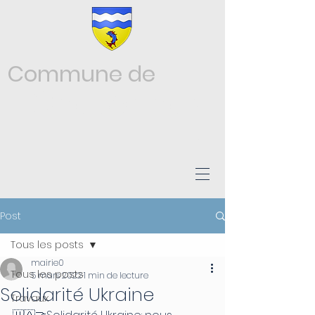
Commune de
Châtonnay
ISÈRE
Post
Tous les posts
mairie0
Tous les posts
5 mars 2022
1 min de lecture
Solidarité Ukraine
Travaux