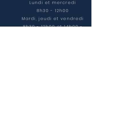
Lundi et mercredi
8h30 - 12h00
Mardi, jeudi et vendredi
8h30 - 12h00 et 14h00 -
16h30
NOUS CONTACTER
mairie@chatonnay.fr
T:
04 74 58 36 17