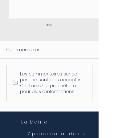
Commentaires
Les commentaires sur ce
Coupure d'électricité le
Fermeture de l
post ne sont plus acceptés.
04/08
postale
Contactez le propriétaire
pour plus d'informations.
La Mairie
7 place de la Liberté