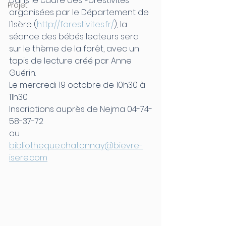
Dans le cadre des Forestivités 
Projet
organisées par le Département de 
l'Isère (
http://forestivites.fr/
), la 
séance des bébés lecteurs sera 
sur le thème de la forêt, avec un 
tapis de lecture créé par Anne 
Guérin.
Le mercredi 19 octobre de 10h30 à 
11h30
Inscriptions auprès de Nejma 04-74-
58-37-72 
ou 
bibliotheque.chatonnay@bievre-
isere.com