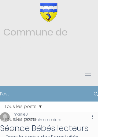
Commune de
Châtonnay
ISÈRE
Post
Tous les posts
mairie0
Tous les posts
5 oct. 2022
1 min de lecture
Séance Bébés lecteurs
Travaux