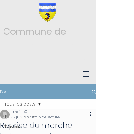
Commune de
Châtonnay
ISÈRE
Post
Tous les posts
mairie0
Tous les posts
2 juil. 2024
1 min de lecture
Reprise du marché
Travaux