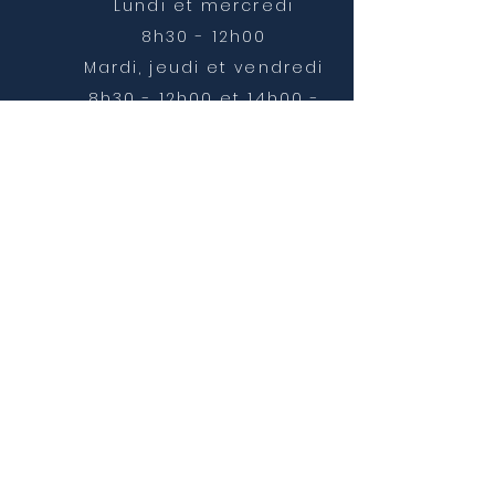
Lundi et mercredi
8h30 - 12h00
Mardi, jeudi et vendredi
8h30 - 12h00 et 14h00 -
16h30
NOUS CONTACTER
mairie@chatonnay.fr
T:
04 74 58 36 17