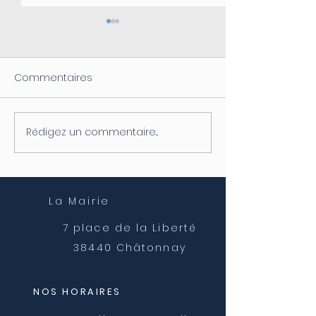
Commentaires
Rédigez un commentaire...
Coupure d'électricité le
Fermeture de l
04/08
postale
La Mairie
7 place de la Liberté
38440 Châtonnay
NOS HORAIRES