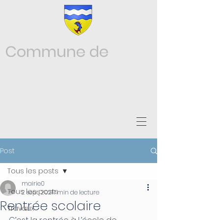
Commune de
Châtonnay
ISÈRE
Post
Tous les posts
mairie0
Tous les posts
2 sept. 2021
1 min de lecture
Rentrée scolaire
Travaux