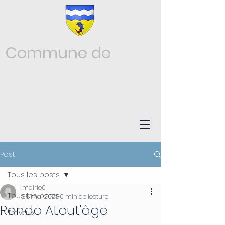
Commune de
Châtonnay
ISÈRE
Post
Tous les posts
mairie0
Tous les posts
25 mai 2023
0 min de lecture
Rando Atout'âge
Travaux