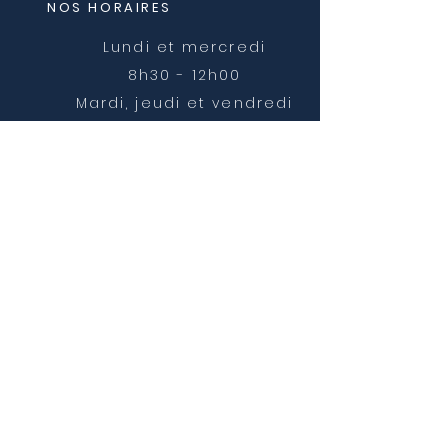
NOS HORAIRES
Lundi et mercredi
8h30 - 12h00
Mardi, jeudi et vendredi
8h30 - 12h00 et 14h00 -
16h30
NOUS CONTACTER
mairie@chatonnay.fr
T:
04 74 58 36 17