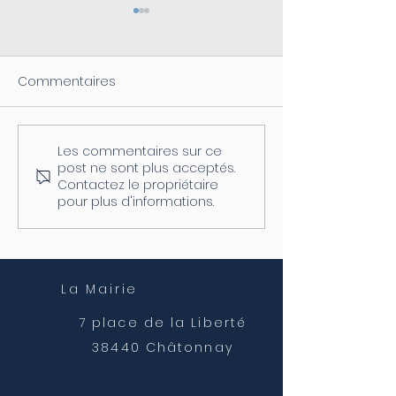
Commentaires
Les commentaires sur ce
Coupure d'électricité le
Fermeture de l
post ne sont plus acceptés.
04/08
postale
Contactez le propriétaire
pour plus d'informations.
La Mairie
7 place de la Liberté
38440 Châtonnay