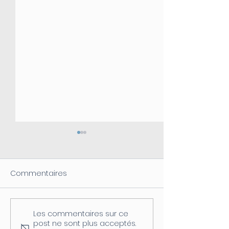
Commentaires
Les commentaires sur ce
Coupure d'électricité le
Fermeture de l
post ne sont plus acceptés.