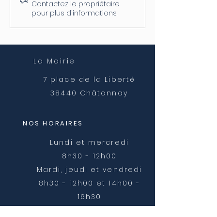
04/08
postale
Contactez le propriétaire
pour plus d'informations.
La Mairie
7 place de la Liberté
38440 Châtonnay
NOS HORAIRES
Lundi et mercredi
8h30 - 12h00
Mardi, jeudi et vendredi
8h30 - 12h00 et 14h00 -
16h30