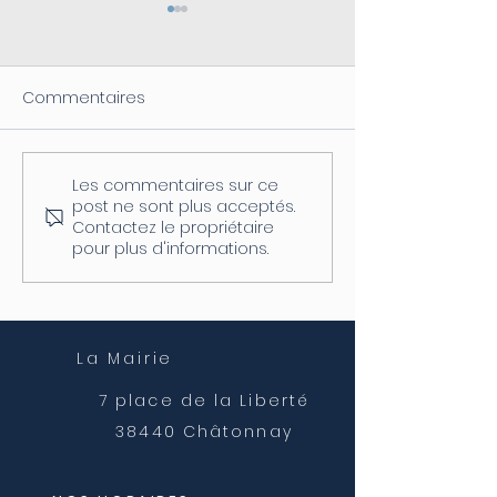
Commentaires
Les commentaires sur ce
Coupure d'électricité le
Fermeture de l
post ne sont plus acceptés.
04/08
postale
Contactez le propriétaire
pour plus d'informations.
La Mairie
7 place de la Liberté
38440 Châtonnay