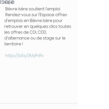
Isère
Projet
 Bièvre Isère soutient l'emploi
 Rendez-vous sur l'Espace offres 
d'emplois en Bièvre Isère pour 
retrouver en quelques clics toutes 
les offres de CDI, CDD, 
d'alternance ou de stage sur le 
territoire !
https://bit.ly/3MyPnRv