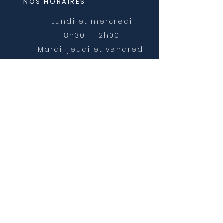
NOS HORAIRES
Lundi et mercredi
8h30 - 12h00
Mardi, jeudi et vendredi
8h30 - 12h00 et 14h00 -
16h30
NOUS CONTACTER
mairie@chatonnay.fr
T:
04 74 58 36 17