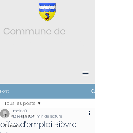
Commune de
Châtonnay
ISÈRE
Post
Tous les posts
mairie0
Tous les posts
12 sept. 2024
1 min de lecture
offre d'emploi Bièvre
Travaux