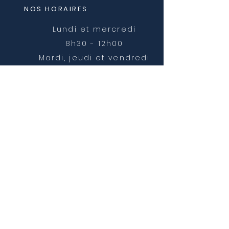
NOS HORAIRES
Lundi et mercredi
8h30 - 12h00
Mardi, jeudi et vendredi
8h30 - 12h00 et 14h00 -
16h30
NOUS CONTACTER
mairie@chatonnay.fr
T:
04 74 58 36 17