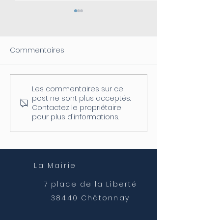
Commentaires
Les commentaires sur ce
Coupure d'électricité le
Fermeture de l
post ne sont plus acceptés.
04/08
postale
Contactez le propriétaire
pour plus d'informations.
La Mairie
7 place de la Liberté
38440 Châtonnay