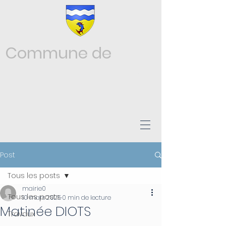
Commune de
Châtonnay
ISÈRE
Post
Tous les posts
mairie0
Tous les posts
10 mars 2025
0 min de lecture
Matinée DIOTS
Travaux