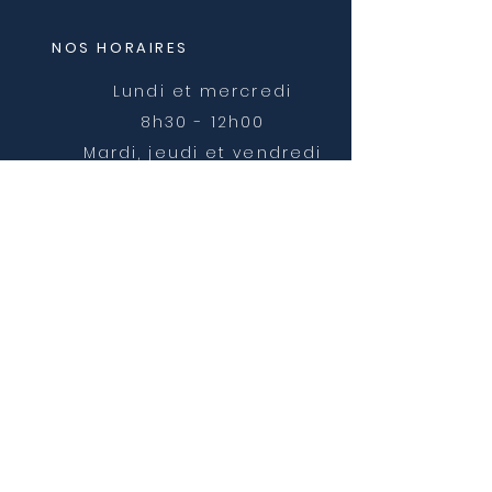
NOS HORAIRES
Lundi et mercredi
8h30 - 12h00
Mardi, jeudi et vendredi
8h30 - 12h00 et 14h00 -
16h30
NOUS CONTACTER
mairie@chatonnay.fr
T:
04 74 58 36 17