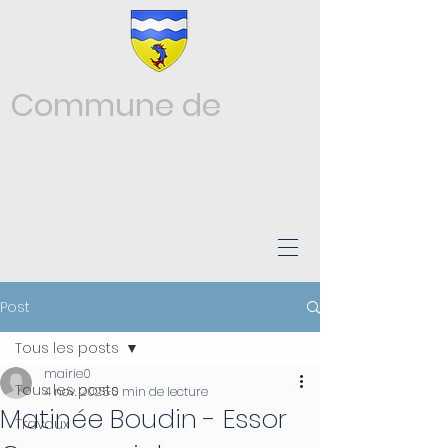
Commune de
Châtonnay
ISÈRE
Post
Tous les posts
mairie0
Tous les posts
4 nov. 2025
0 min de lecture
Matinée Boudin - Essor
Travaux