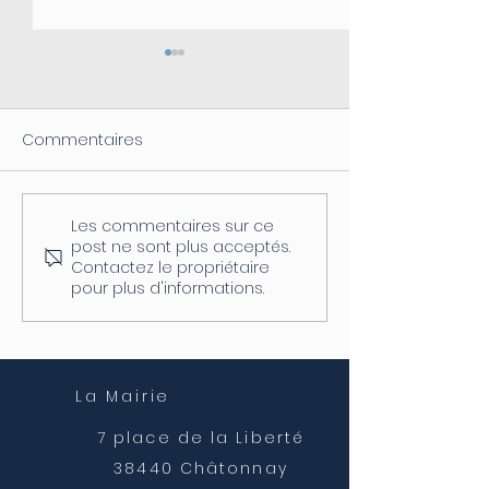
Commentaires
Les commentaires sur ce
Coupure d'électricité le
Fermeture de l
post ne sont plus acceptés.
04/08
postale
Contactez le propriétaire
pour plus d'informations.
La Mairie
7 place de la Liberté
38440 Châtonnay