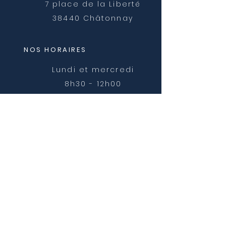
7 place de la Liberté
38440 Châtonnay
NOS HORAIRES
Lundi et mercredi
8h30 - 12h00
Mardi, jeudi et vendredi
8h30 - 12h00 et 14h00 -
16h30
NOUS CONTACTER
mairie@chatonnay.fr
T:
04 74 58 36 17