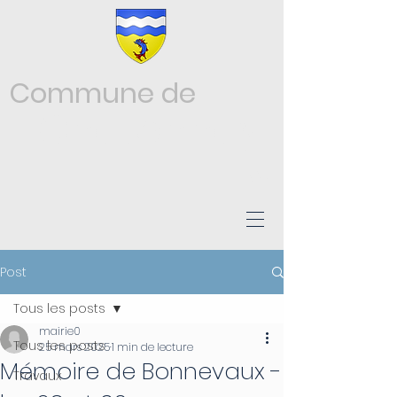
Commune de
Châtonnay
ISÈRE
Post
Tous les posts
mairie0
Tous les posts
25 mars 2025
1 min de lecture
Mémoire de Bonnevaux -
Travaux