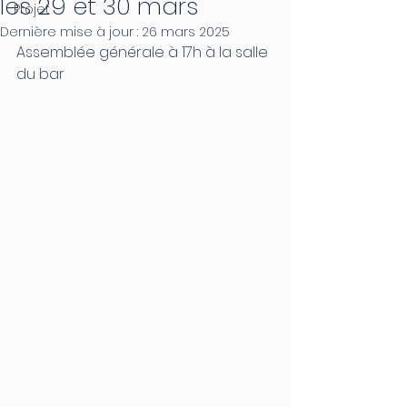
les 29 et 30 mars
Projet
Dernière mise à jour :
26 mars 2025
Assemblée générale à 17h à la salle 
du bar