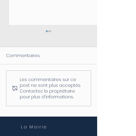
Commentaires
Les commentaires sur ce
Coupure d'électricité le
Fermeture de l
post ne sont plus acceptés.
04/08
postale
Contactez le propriétaire
pour plus d'informations.
La Mairie