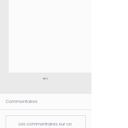
Commentaires
Les commentaires sur ce
Coupure d'électricité le
Fermeture de l