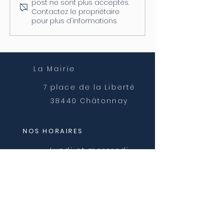
post ne sont plus acceptés.
04/08
postale
Contactez le propriétaire
pour plus d'informations.
La Mairie
7 place de la Liberté
38440 Châtonnay
NOS HORAIRES
Lundi et mercredi
8h30 - 12h00
Mardi, jeudi et vendredi
8h30 - 12h00 et 14h00 -
16h30