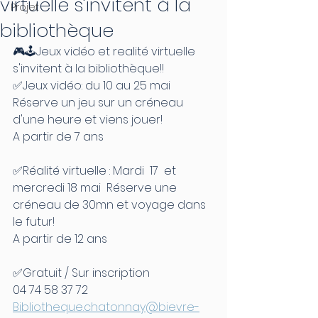
virtuelle s'invitent à la
Projet
bibliothèque
🎮🕹Jeux vidéo et realité virtuelle 
s'invitent à la bibliothèque!!
✅Jeux vidéo: du 10 au 25 mai  
Réserve un jeu sur un créneau 
d'une heure et viens jouer! 
A partir de 7 ans
✅Réalité virtuelle : Mardi  17  et 
mercredi 18 mai  Réserve une 
créneau de 30mn et voyage dans 
le futur!
A partir de 12 ans
✅Gratuit / Sur inscription 
04 74 58 37 72
Bibliotheque.chatonnay@bievre-