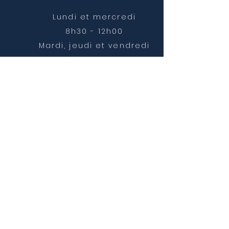
Lundi et mercredi
8h30 - 12h00
Mardi, jeudi et vendredi
8h30 - 12h00 et 14h00 -
16h30
NOUS CONTACTER
mairie@chatonnay.fr
T:
04 74 58 36 17