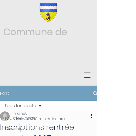
Commune de
Châtonnay
ISÈRE
Post
Tous les posts
mairie0
Tous les posts
21 févr. 2025
0 min de lecture
Inscriptions rentrée
Travaux