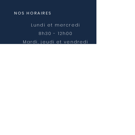
NOS HORAIRES
Lundi et mercredi
8h30 - 12h00
Mardi, jeudi et vendredi
8h30 - 12h00 et 14h00 -
16h30
NOUS CONTACTER
mairie@chatonnay.fr
T:
04 74 58 36 17