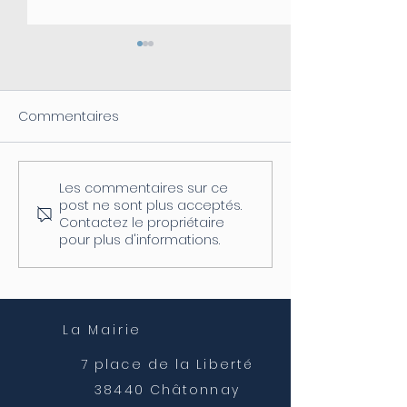
Commentaires
Les commentaires sur ce
Coupure d'électricité le
Fermeture de l
post ne sont plus acceptés.
04/08
postale
Contactez le propriétaire
pour plus d'informations.
La Mairie
7 place de la Liberté
38440 Châtonnay