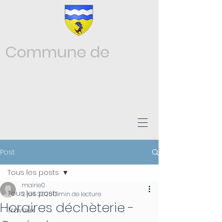
Commune de
Châtonnay
ISÈRE
Post
Tous les posts
mairie0
Tous les posts
3 juil. 2025
0 min de lecture
Horaires déchèterie -
Travaux